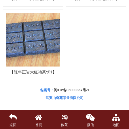
【陈年正岩大红袍茶饼1】
备案号：
闽ICP备05000867号-1
武夷山奇苑茶业有限公司
返回
首页
购茶
微信
地图