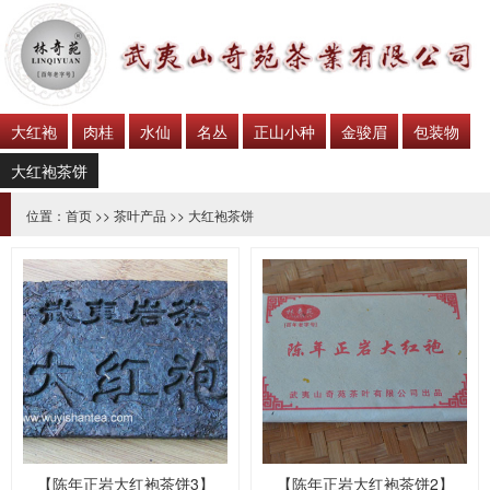
大红袍
肉桂
水仙
名丛
正山小种
金骏眉
包装物
大红袍茶饼
位置：
首页
>>
茶叶产品
>>
大红袍茶饼
【陈年正岩大红袍茶饼3】
【陈年正岩大红袍茶饼2】