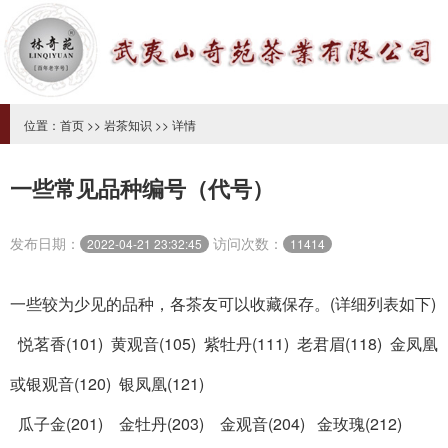
位置：
首页
>>
岩茶知识
>> 详情
一些常见品种编号（代号）
发布日期：
访问次数：
2022-04-21 23:32:45
11414
一些较为少见的品种，各茶友可以收藏保存。(详细列表如下)
悦茗香(101)
黄观音(105)
紫牡丹(111) 老君眉(118)
金凤凰
或银观音(120) 银凤凰(121)
瓜子金(201)
金牡丹(203)
金观音(204)
金玫瑰(212)