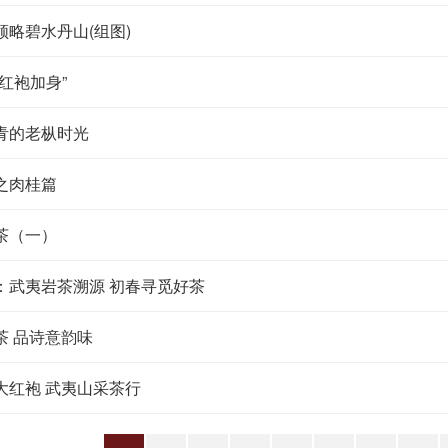
领略碧水丹山(组图)
红袍加身”
青的老枞时光
之肉桂篇
茶（一）
：武夷岩茶溯源 初春寻觅好茶
茶 品诗意韵味
大红袍 武夷山采茶行