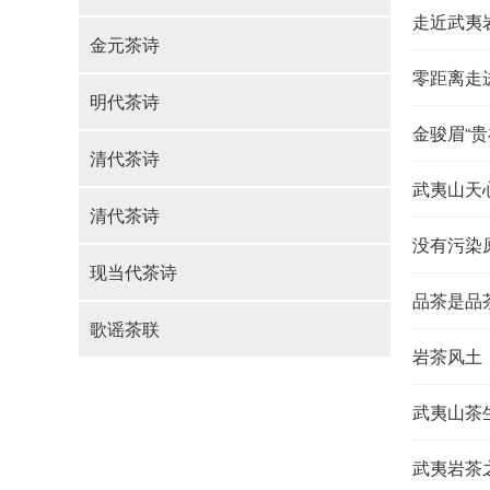
走近武夷
金元茶诗
零距离走
明代茶诗
金骏眉“
清代茶诗
武夷山天
清代茶诗
没有污染
现当代茶诗
品茶是品
歌谣茶联
岩茶风土
武夷山茶
武夷岩茶