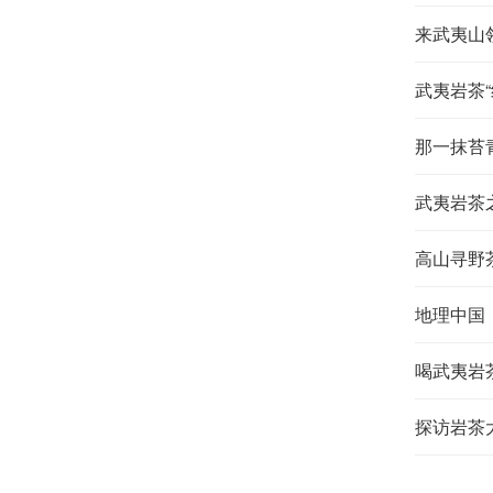
来武夷山
武夷岩茶“
那一抹苔
武夷岩茶
高山寻野
地理中国
喝武夷岩
探访岩茶