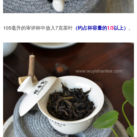
105毫升的审评杯中放
入7克茶叶
（约占杯容量的
1/
3
以上）
。