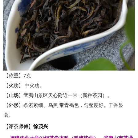
【称重】7克
【
火功
】 中火功。
【
山场
】武夷山景区天心附近一带（新种茶园）。
【
外形
】条索紧细、乌黑 带青褐色，匀整度好。干香显
著。
【评茶师傅】
徐茂兴
-
---